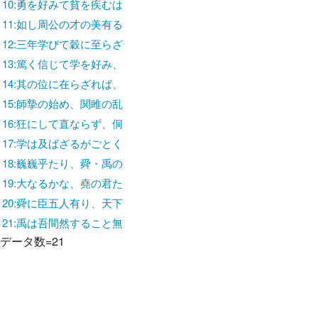
10:勇を好みて貧を疾むは
11:如し周公の才の美有る
12:三年学びて穀に至らざ
13:篤く信じて学を好み、
14:其の位に在らざれば、
15:師摯の始め、関雎の乱
16:狂にして直ならず、侗
17:学は及ばざるがごとく
18:巍巍乎たり、舜・禹の
19:大なるかな、堯の君た
20:舜に臣五人有り、天下
21:禹は吾間然すること無
データ数=21