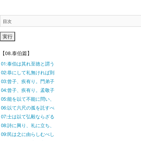
【08.泰伯篇】
01:泰伯は其れ至徳と謂う
02:恭にして礼無ければ則
03:曾子、疾有り。門弟子
04:曾子、疾有り。孟敬子
05:能を以て不能に問い、
06:以て六尺の孤を託すべ
07:士は以て弘毅ならざる
08:詩に興り、礼に立ち、
09:民は之に由らしむべし