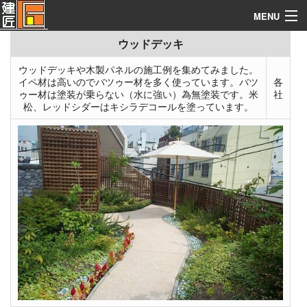
《施工実例集》
Index
MENU
ウッドデッキ
建築なんでも資料館
yo.co.jp/ex.php
ウッドデッキや木製パネルの施工例を集めてみました。
構造別施工例
イペ材は高いのでバツゥー材を多く使っています。バツ
各
ゥー材は塗装が乗らない（水に強い）為無塗装です。米
社
施工実例集
松、レッドシダーはキシラデコールを塗っています。
施工テクニック
建築見積ソフト
コンタクト
関連サイト