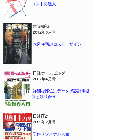
コストの達人
建築知識
2012年6月号
木造住宅のコストデザイン
日経ホームビルダー
2007年4月号
詳細な部位別データで設計事務
所と渡り合う
日経IT21
2003年2月号
手作りシステム大全