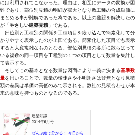
には利用されてこなかった。理由は、相互にデータの変換が困
難であり、部位別見積の明細が膨大となり数工種の合成単価に
まとめる事が難解であった為である。以上の難題を解決したの
が
「やさしい建築見積」
である。
部位別と工種別の関係を工種項目を絞り込んで簡素化して分
かりやすく表示したのが上図である。簡素化した項目でも表示
すると大変複雑なものとなる。部位別見積の各所に散らばって
いる複数の同一項目を工種別の１つの項目として数量を集計し
て表示する。
そしてこの基本となる数量は図面により一義に決まる
基準数
量
を用いることで、数量の曖昧さや不明朗さは皆無となり見積
額の差異は単価の高低のみで示される。数社の見積合わせが本
来の意味を持つものとなるのである。
建築知識
2014年6月号
ぜんぶ絵で分かる！ 今日から