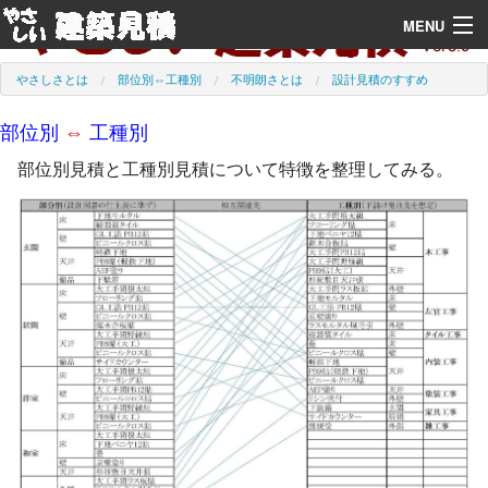
MENU
やさしさとは
やさしさとは
部位別⇔工種別
不明朗さとは
設計見積のすすめ
機能別詳細
部位別
工種別
⇔
部位別見積と工種別見積について特徴を整理してみる。
標準処理画面
インストール
デモ用ビデオ
コンタクト