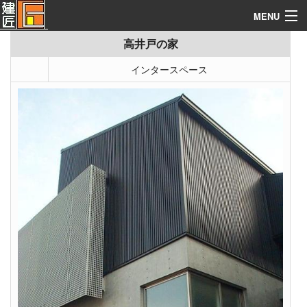
《施工実例集》
Index
MENU
高井戸の家
建築なんでも資料館
yo.co.jp/ex.php
インタースペース
構造別施工例
施工実例集
施工テクニック
建築見積ソフト
コンタクト
関連サイト