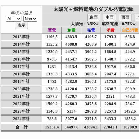
太陽光＋燃料電池のダブル発電記録
年/月の選択
太陽光：3.5Kw 燃料電池：0.75Kw 
買電
創電
売電
消費
自己消費
2013年計
1106.5
4883.5
4196.7
1793.3
686.8
2014年計
1155.2
4688.8
4263.9
1580.1
424.9
2015年計
1239.9
4437.1
3992.2
1684.8
444.9
2016年計
976.5
4154.7
3582.5
1548.7
572.2
2017年計
1231
4413.4
3726.8
1917.6
686.6
2018年計
1320.3
4333.5
3606.4
2047.4
727.1
2019年計
1453
4282.9
3560.1
2175.8
722.8
2020年計
1738.8
4128.6
3228.7
2638.7
899.9
2021年計
1577.7
4279.7
3536.4
2321
743.3
2022年計
1500.2
4260.3
3475.6
2284.9
784.7
2023年計
1140.8
5134
2969.8
3257.3
1492.6
2024年計
788.6
5077.6
2371.5
3433.3
1853.2
合 計
15351.4
54497.6
42694.1
27042.1
10200.9