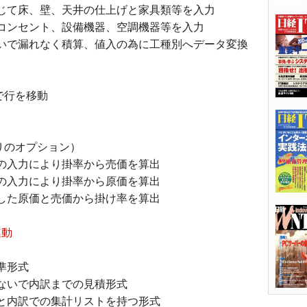
じて床、壁、天井の仕上げと家具類等を入力
コンセント、設備機器、空調機器等を入力
いで漏れなく積算、値入の為に工種別へデータ変換
で行を移動
りのオプション）
の入力により掛率から売価を算出
の入力により掛率から原価を算出
入力した原価と売価から掛け率を算出
連動
準形式
ないで内訳までの見積形式
と内訳での集計リストを持つ形式