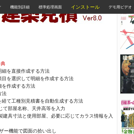
インストール
機能別詳細
標準処理画面
デモ用ビデオ
め
特典
明細を直接作成する方法
項目を選択して明細を作成する方法
細を作成する方法
方法
を経て工種別見積書を自動生成する方法
じて部屋名称、天井高等を入力
製建具寸法と使用部屋、必要に応じてカラス情報を入
イザー機能で図面の拾い出し