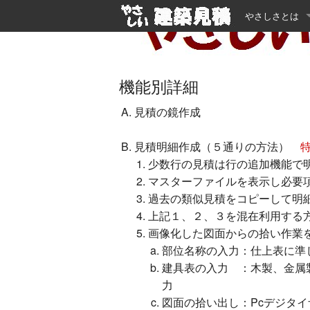
やさしさとは
やさしさとは
部位別⇔工種別
機能別詳細
不明朗さとは
見積の鏡作成
設計見積のすす
見積明細作成（５通りの方法）
少数行の見積は行の追加機能で
マスターファイルを表示し必要
過去の類似見積をコピーして明
上記１、２、３を混在利用する
画像化した図面からの拾い作業
部位名称の入力：仕上表に準
建具表の入力 ：木製、金属
力
図面の拾い出し：Pcデジタ