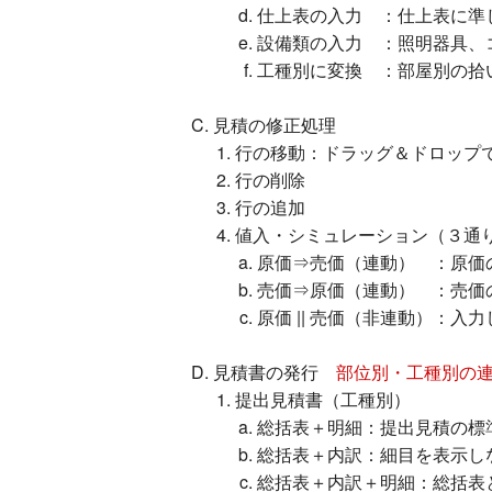
仕上表の入力 ：仕上表に準
設備類の入力 ：照明器具、
工種別に変換 ：部屋別の拾
見積の修正処理
行の移動：ドラッグ＆ドロップ
行の削除
行の追加
値入・シミュレーション（３通
原価⇒売価（連動） ：原価
売価⇒原価（連動） ：売価
原価 || 売価（非連動）：
見積書の発行
部位別・工種別の
提出見積書（工種別）
総括表＋明細：提出見積の標
総括表＋内訳：細目を表示し
総括表＋内訳＋明細：総括表